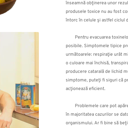
înseamnă obţinerea unor rezul
produsele toxice nu au fost com
întorc în celule şi astfel ciclu
Pentru evacuarea toxinelor
posibile. Simptomele tipice pr
următoarele: respiraţie urât mi
o culoare mai închisă, transpir
producere catarală de lichid m
simptome, puteţi fi siguri că p
acţionează eficient.
Problemele care pot apărea
în majoritatea cazurilor se dato
organismului. Ar fi bine să beţi c