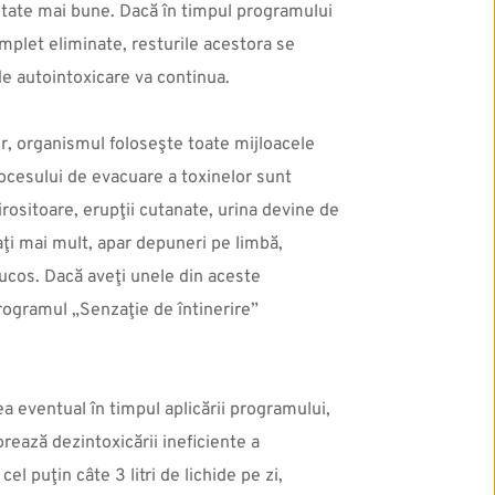
tate mai bune. Dacă în timpul programului 
plet eliminate, resturile acestora se 
l de autointoxicare va continua.
, organismul foloseşte toate mijloacele 
ocesului de evacuare a toxinelor sunt 
rositoare, erupţii cutanate, urina devine de 
aţi mai mult, apar depuneri pe limbă, 
ucos. Dacă aveţi unele din aceste 
rogramul „Senzaţie de întinerire” 
 eventual în timpul aplicării programului, 
rează dezintoxicării ineficiente a 
el puţin câte 3 litri de lichide pe zi, 