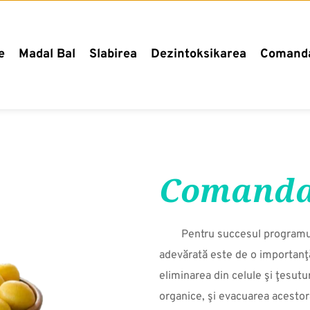
e
Madal Bal
Slabirea
Dezintoksikarea
Comand
Comand
Pentru succesul programulu
adevărată este de o importanţă
eliminarea din celule şi ţesutur
organice, şi evacuarea acestor